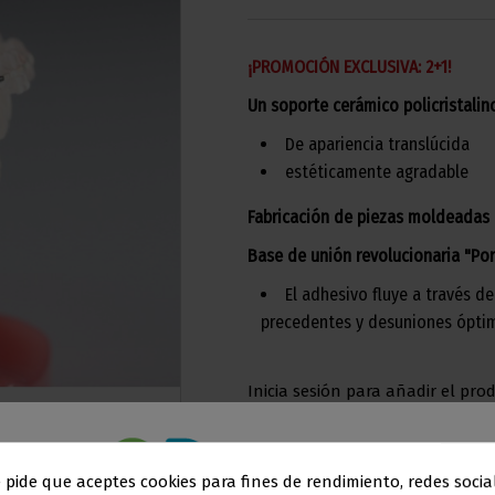
¡PROMOCIÓN EXCLUSIVA: 2+1!
Un soporte cerámico policristalino
De apariencia translúcida
estéticamente agradable
Fabricación de piezas moldeadas 
Base de unión revolucionaria "Por
El adhesivo fluye a través d
precedentes y desuniones ópti
Inicia sesión para añadir el prod
e pide que aceptes cookies para fines de rendimiento, redes socia