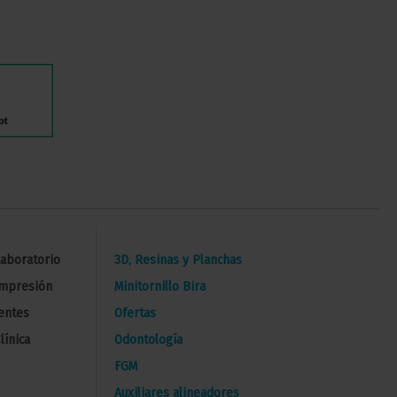
Laboratorio
3D, Resinas y Planchas
Impresión
Minitornillo Bira
entes
Ofertas
línica
Odontología
FGM
Auxiliares alineadores