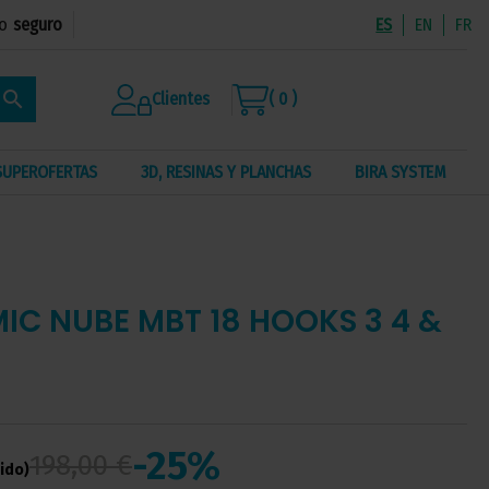
o
seguro
ES
EN
FR
search
Clientes
( 0 )
SUPEROFERTAS
3D, RESINAS Y PLANCHAS
BIRA SYSTEM
IC NUBE MBT 18 HOOKS 3 4 &
-25%
198,00 €
uido)