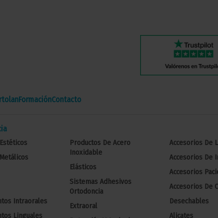
tolan
Formación
Contacto
ia
Estéticos
Productos De Acero
Accesorios De 
Inoxidable
Metálicos
Accesorios De 
Elásticos
Accesorios Paci
Sistemas Adhesivos
Accesorios De C
Ortodoncia
tos Intraorales
Desechables
Extraoral
tos Linguales
Alicates