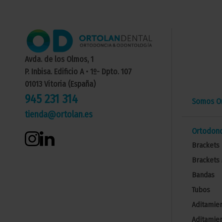
Avda. de los Olmos, 1
P. Inbisa. Edificio A • 1º- Dpto. 107
01013 Vitoria (España)
945 231 314
Somos Or
tienda@ortolan.es
Ortodonc
Brackets 
Brackets 
Bandas
Tubos
Aditamien
Aditamien