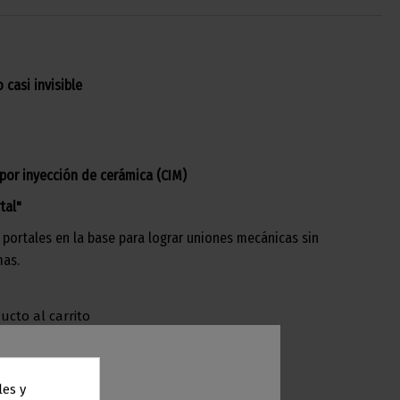
 casi invisible
por inyección de cerámica (CIM)
tal"
e portales en la base para lograr uniones mecánicas sin
mas.
ucto al carrito
les y