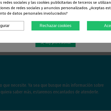
s redes sociales y las cookies publicitarias de terceros se utiliza
Este sitio web está dirigido
en exclusiva
a
ciones de redes sociales y anuncios personalizados. ¿Aceptas est
nto de datos personales involucrados?
SIONALES DEL SECTOR ODONTO
igurar
Rechazar cookies
Ace
Debes confirmar que eres
profesional dental
Sí, soy profesional
lo que necesite. Ya sea que busque más información sobre
e quiera saber más, estaremos encantados de atenderle.