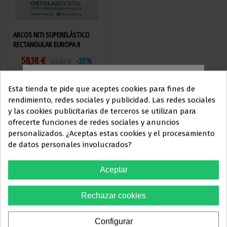
ARCOS NITI SUPERELÁSTICO
ELÁSTICOS INTERMAXILARES
RECTANGULAR EUROPA II
DAMON COMPATIBLE
58,18 €
50,96 €
-35%
89,51 €
Esta tienda te pide que aceptes cookies para fines de
Ver más
Ver más
rendimiento, redes sociales y publicidad. Las redes sociales
y las cookies publicitarias de terceros se utilizan para
Este sitio web está dirigido
en
ofrecerte funciones de redes sociales y anuncios
exclusiva
a
personalizados. ¿Aceptas estas cookies y el procesamiento
de datos personales involucrados?
ELIJA UN MODELO
PROFESIONALES DEL
SECTOR
Aceptar
ODONTOLÓGICO
Formato de
Precio
Ref.
Cantidad
compra
unitario
Rechazar cookies
Debes confirmar que eres
42,00 €
profesional dental
2 bolsas –
Configurar
70,00 €
CLB10