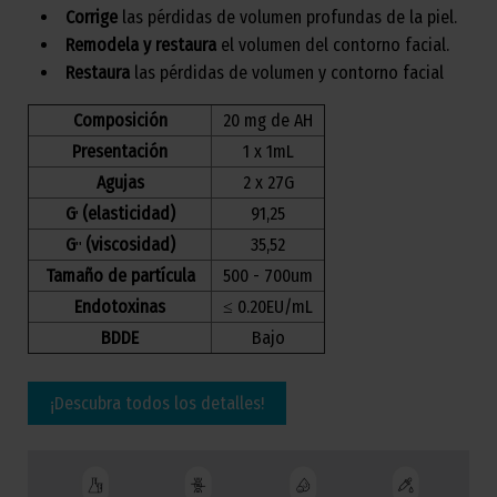
Corrige
las pérdidas de volumen profundas de la piel.
Remodela
y restaura
el volumen del contorno facial.
Restaura
las pérdidas de volumen y contorno facial
Composición
20 mg de AH
Presentación
1 x 1mL
Agujas
2 x 27G
G
(elasticidad)
91,25
'
G
(viscosidad)
35,52
'
'
Tamaño de partícula
500 - 700um
Endotoxinas
≤ 0.20EU/mL
BDDE
Bajo
¡Descubra todos los detalles!