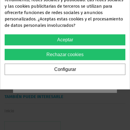
y las cookies publicitarias de terceros se utilizan para
ayudaremos con su pedido.
Este sitio web está dirigido
en
ofrecerte funciones de redes sociales y anuncios
exclusiva
a
personalizados. ¿Aceptas estas cookies y el procesamiento
de datos personales involucrados?
Descuentos por volumen
PROFESIONALES DEL
SECTOR
4 unidades
12 unidades
20 unidades
Aceptar
ODONTOLÓGICO
10%
15%
20%
descuento
descuento
descuento
Rechazar cookies
Debes confirmar que eres
Inicia sesión para añadir el producto al carrito
profesional dental
Configurar
Sí, soy profesional
TAMBIÉN PUEDE INTERESARLE
Inicio