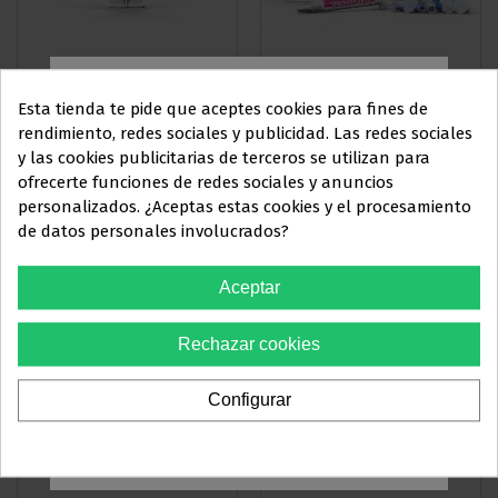
PRIMMA ART CARTUCHO 75GR.
DIAMOND MASTER KIT DE
Esta tienda te pide que aceptes cookies para fines de
ACABADO Y PULIDO
rendimiento, redes sociales y publicidad. Las redes sociales
87,38 €
79,48 €
-23%
-25%
113,48 €
105,97 €
y las cookies publicitarias de terceros se utilizan para
Este sitio web está dirigido
en
ofrecerte funciones de redes sociales y anuncios
exclusiva
a
personalizados. ¿Aceptas estas cookies y el procesamiento
Ver más
Ver más
de datos personales involucrados?
PROFESIONALES DEL
SECTOR
Aceptar
ODONTOLÓGICO
Rechazar cookies
Debes confirmar que eres
profesional dental
Configurar
Sí, soy profesional