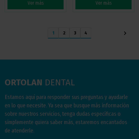
Ver más
Ver más
chevron_right
1
2
3
4
ORTOLAN
DENTAL
Estamos aquí para responder sus preguntas y ayudarle
en lo que necesite. Ya sea que busque más información
sobre nuestros servicios, tenga dudas específicas o
simplemente quiera saber más, estaremos encantados
de atenderle.