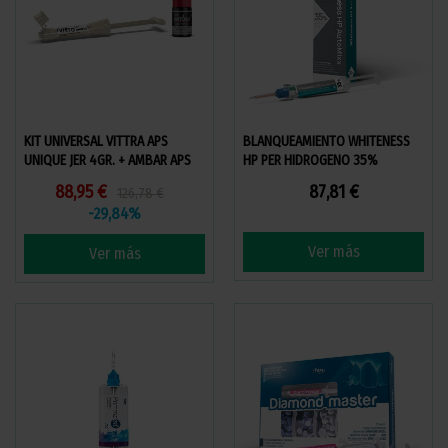
KIT UNIVERSAL VITTRA APS
BLANQUEAMIENTO WHITENESS
UNIQUE JER 4GR. + AMBAR APS
HP PER HIDROGENO 35%
UNIV 5ML
AUTOMIX KIT 5GR
88,95 €
87,81 €
126,78 €
-29,84%
Ver más
Ver más