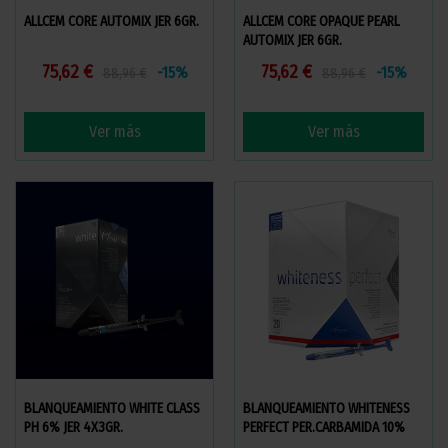
ALLCEM CORE AUTOMIX JER 6GR.
ALLCEM CORE OPAQUE PEARL
AUTOMIX JER 6GR.
75,62 €
75,62 €
-15%
-15%
88,96 €
88,96 €
Ver más
Ver más
BLANQUEAMIENTO WHITE CLASS
BLANQUEAMIENTO WHITENESS
PH 6% JER 4X3GR.
PERFECT PER.CARBAMIDA 10%
JER 5X3GR.