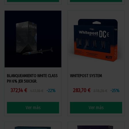
BLANQUEAMIENTO WHITE CLASS
WHITEPOST SYSTEM
PH 6% JER 50X3GR.
372,14 €
283,70 €
-22%
-25%
477,10 €
378,26 €
Ver más
Ver más