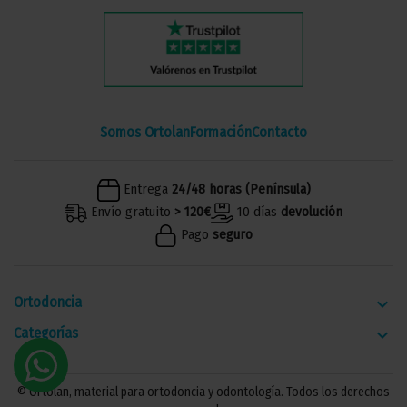
Somos Ortolan
Formación
Contacto
Entrega
24/48 horas (Península)
Envío gratuito
> 120€
10 días
devolución
Pago
seguro
Ortodoncia
keyboard_arrow_down
Categorías
keyboard_arrow_down
© Ortolan, material para ortodoncia y odontología. Todos los derechos